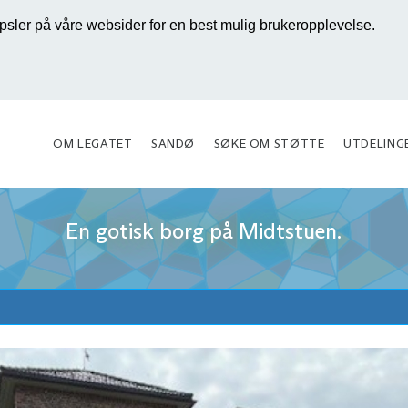
sler på våre websider for en best mulig brukeropplevelse.
OM LEGATET
SANDØ
SØKE OM STØTTE
UTDELING
En gotisk borg på Midtstuen.