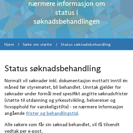
nærmere informasjon om
status i
søknadsbehandlingen
Hjem
Søke om støtte
Status søknadsbehandling
Status søknadsbehandling
Normalt vil søknader inkl. dokumentasjon mottatt inntil én
måned før styremøtet, bli behandlet. Unntak gjelder for
søknader under formål med spesifikt angitte søknadsfrister
(støtte til utdanning og yrkesutvikling, helsereiser og
livsopphold for vanskeligstilte) - se nærmere informasjon
angående
frister og behandlingstid
.
Alle søkere som får sin søknad behandlet, vil få tilsendt
vedtak per e-post.